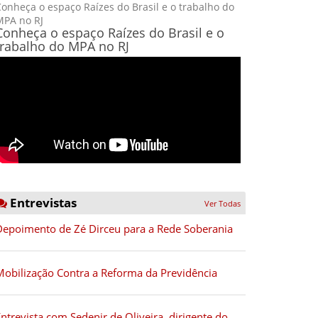
onheça o espaço Raízes do Brasil e o trabalho do
MPA no RJ
Conheça o espaço Raízes do Brasil e o
trabalho do MPA no RJ
Entrevistas
Ver Todas
Depoimento de Zé Dirceu para a Rede Soberania
Mobilização Contra a Reforma da Previdência
ntrevista com Sedenir de Oliveira, dirigente do