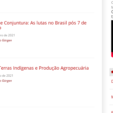
C
e Conjuntura: As lutas no Brasil pós 7 de
o
ro de 2021
io Görgen
 Terras Indígenas e Produção Agropecuária
o de 2021
io Görgen
E