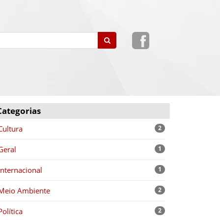
Categorias
Cultura
2
Geral
1
Internacional
1
Meio Ambiente
2
Política
2