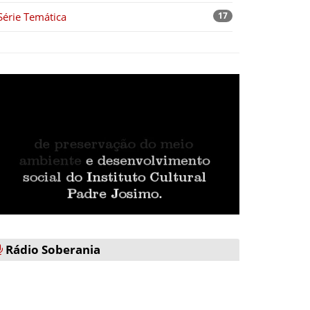
Série Temática
17
Rádio Soberania