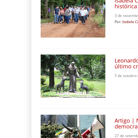
Isabela 
histórica
3 de novembr
Por:
Isabela C
Leonardo
último cr
5 de outubro
Artigo |
democrac
27 de setemb