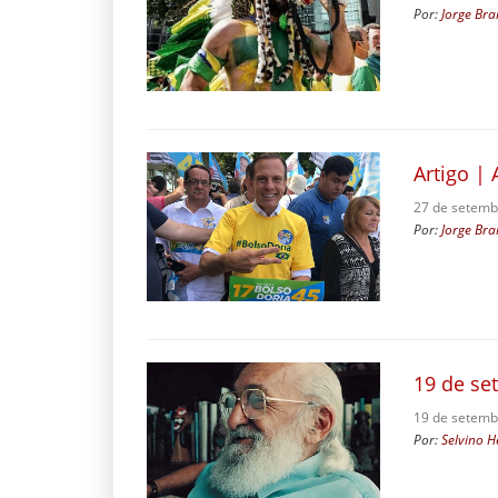
Por:
Jorge Bra
Artigo | 
27 de setemb
Por:
Jorge Bra
19 de se
19 de setemb
Por:
Selvino H