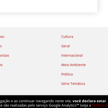
ias
Cultura
os
Geral
vistas
Internacional
os
Meio Ambiente
Política
Série Temática
egação e ao continuar navegando neste site,
você declara estar
te são realizadas pelo serviço Google Analytics™ (veja a
Política d
ania@gmail.com