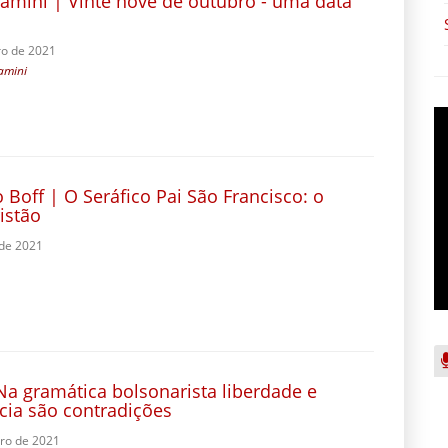
Camini | Vinte nove de outubro - uma data
o de 2021
amini
 Boff | O Seráfico Pai São Francisco: o
istão
 de 2021
 Na gramática bolsonarista liberdade e
ia são contradições
ro de 2021