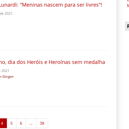
Lunardi: "Meninas nascem para ser livres"!
 de 2021
lho, dia dos Heróis e Heroínas sem medalha
e 2021
io Görgen
4
5
6
…
38