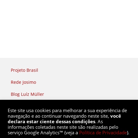
Projeto Brasil
Rede Josimo
Blog Luíz Müller
Rádio Brasil Atual
Este site usa cookies para melhorar a sua experiência de
navegação e ao continuar navegando neste site,
você
declara estar ciente dessas condições
. As
informações coletadas neste site são realizadas pelo
serviço Google Analytics™ (veja a
Política de Privacidade
).
Rede Soberania |
(51) 9 8436 2808