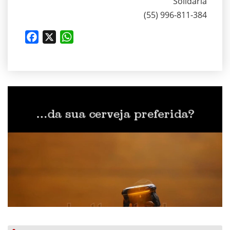
Solidária
(55) 996-811-384
Facebook
X
WhatsApp