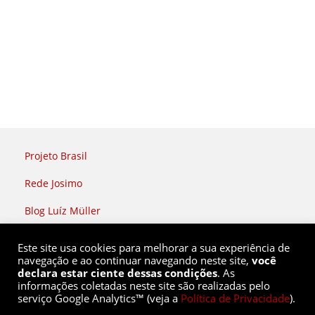
Projeto Brasil
Rede Josimo
Blog Luíz Müller
Rádio Brasil Atual
Este site usa cookies para melhorar a sua experiência de
navegação e ao continuar navegando neste site,
você
declara estar ciente dessas condições
. As
informações coletadas neste site são realizadas pelo
serviço Google Analytics™ (veja a
Política de Privacidade
).
Rede Soberania |
(51) 9 8436 2808