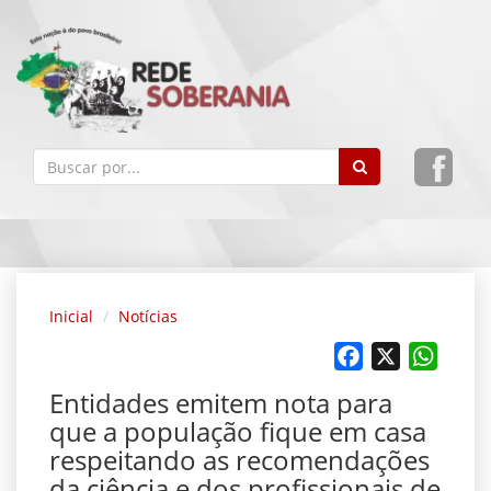
Inicial
Notícias
Facebook
X
Whats
Entidades emitem nota para
que a população fique em casa
respeitando as recomendações
da ciência e dos profissionais de