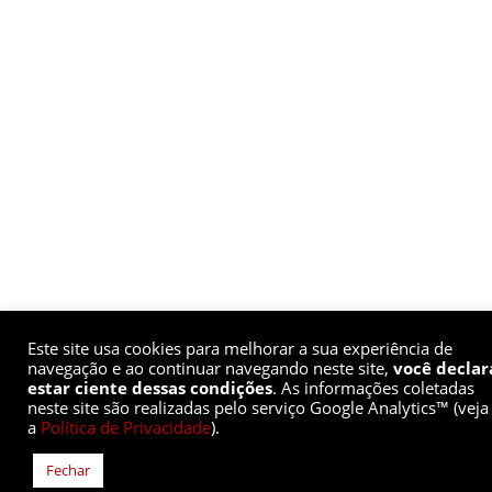
Este site usa cookies para melhorar a sua experiência de
navegação e ao continuar navegando neste site,
você declar
estar ciente dessas condições
. As informações coletadas
neste site são realizadas pelo serviço Google Analytics™ (veja
a
Política de Privacidade
).
Fechar