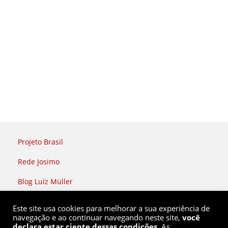
Projeto Brasil
Rede Josimo
Blog Luíz Müller
Rádio Brasil Atual
Este site usa cookies para melhorar a sua experiência de
navegação e ao continuar navegando neste site,
você
declara estar ciente dessas condições
. As