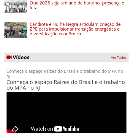
Que 2026 seja um ano de barulho, presença e
luta!
Candiota e Hulha Negra articulam criação de
ZPE para impulsionar transição energética e
diversificação econômica
Vídeos
Ver Todos
Conheça o espaço Raízes do Brasil e o trabalho do MPA no
RJ
Conheça o espaço Raízes do Brasil e o trabalho
do MPA no RJ