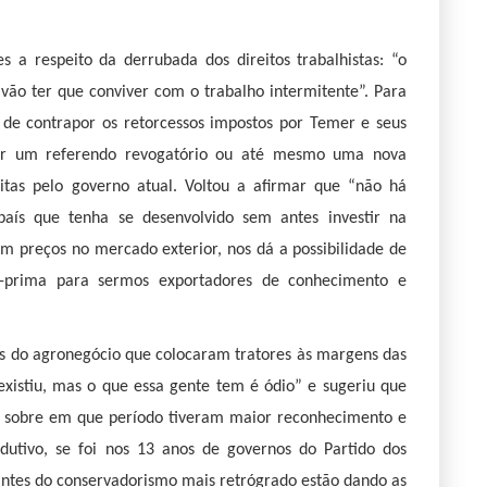
 a respeito da derrubada dos direitos trabalhistas: “o
vão ter que conviver com o trabalho intermitente”. Para
 de contrapor os retorcessos impostos por Temer e seus
zar um referendo revogatório ou até mesmo uma nova
eitas pelo governo atual. Voltou a afirmar que “não há
ís que tenha se desenvolvido sem antes investir na
m preços no mercado exterior, nos dá a possibilidade de
a-prima para sermos exportadores de conhecimento e
tes do agronegócio que colocaram tratores às margens das
existiu, mas o que essa gente tem é ódio” e sugeriu que
a” sobre em que período tiveram maior reconhecimento e
dutivo, se foi nos 13 anos de governos do Partido dos
antes do conservadorismo mais retrógrado estão dando as