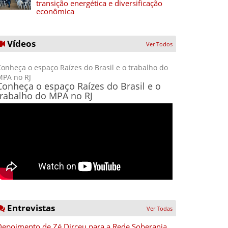
transição energética e diversificação
econômica
Vídeos
Ver Todos
onheça o espaço Raízes do Brasil e o trabalho do
MPA no RJ
Conheça o espaço Raízes do Brasil e o
trabalho do MPA no RJ
Entrevistas
Ver Todas
Depoimento de Zé Dirceu para a Rede Soberania