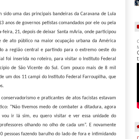
m sido uma das principais bandeiras da Caravana de Lula
 13 anos de governos petistas comandados por ele ou pela
-feira, 21, depois de deixar Santa mAria, onde participou
 e de ato público na maior ocupação urbana da América
C
do a região central e partindo para o extremo oeste do
foi inserida no roteiro, para visitar o Instituto Federal
ípio de São Vicente do Sul. Com pouco mais de 8 mil
de um dos 11 campi do Instituto Federal Farroupilha, que
s.
 conservadorismo e praticantes de atos facistas estavam
fático: “Não tivemos medo de combater a ditadura, agora
ou ir lá sim, eu quero visitar e ver essa unidade do
e professores olhando no olho de cada um”. E novamente
50 pessoas fazendo barulho do lado de fora e intimidando