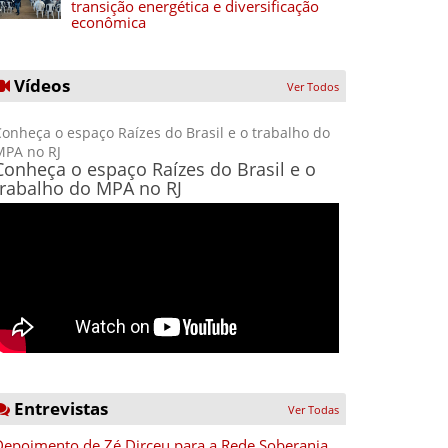
transição energética e diversificação
econômica
Vídeos
Ver Todos
onheça o espaço Raízes do Brasil e o trabalho do
MPA no RJ
Conheça o espaço Raízes do Brasil e o
trabalho do MPA no RJ
Entrevistas
Ver Todas
Depoimento de Zé Dirceu para a Rede Soberania