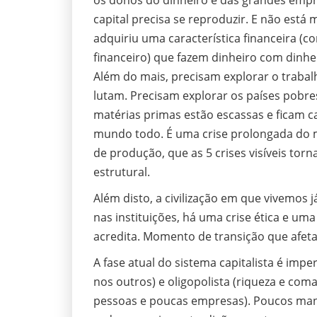
os donos do dinheiro e das grandes empr
capital precisa se reproduzir. E não está
adquiriu uma característica financeira (co
financeiro) que fazem dinheiro com dinhe
Além do mais, precisam explorar o trabal
lutam. Precisam explorar os países pobre
matérias primas estão escassas e ficam car
mundo todo. É uma crise prolongada do m
de produção, que as 5 crises visíveis tor
estrutural.
Além disto, a civilização em que vivemos 
nas instituições, há uma crise ética e um
acredita. Momento de transição que afeta
A fase atual do sistema capitalista é imp
nos outros) e oligopolista (riqueza e c
pessoas e poucas empresas). Poucos man