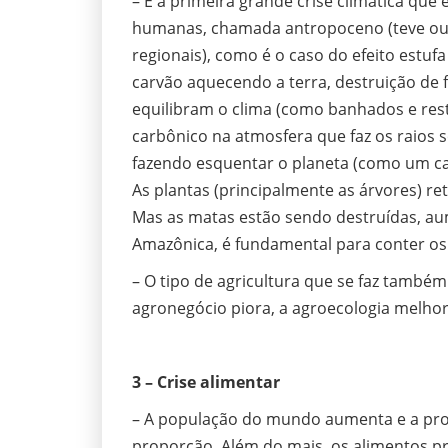
– É a primeira grande crise climática que
humanas, chamada antropoceno (teve ou
regionais), como é o caso do efeito estu
carvão aquecendo a terra, destruição de f
equilibram o clima (como banhados e rest
carbônico na atmosfera que faz os raios s
fazendo esquentar o planeta (como um car
As plantas (principalmente as árvores) re
Mas as matas estão sendo destruídas, au
Amazônica, é fundamental para conter os e
– O tipo de agricultura que se faz também
agronegócio piora, a agroecologia melhor
3 – Crise alimentar
– A população do mundo aumenta e a pr
proporção. Além do mais, os alimentos 