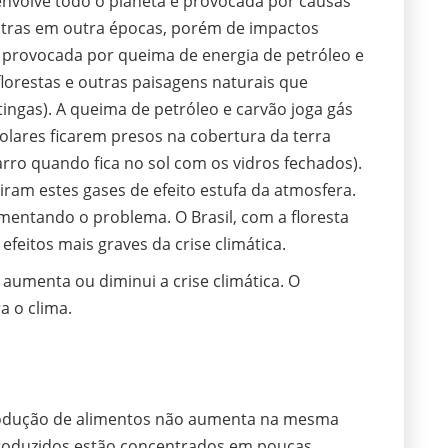
 envolve todo o planeta e provocada por causas
tras em outra épocas, porém de impactos
fa provocada por queima de energia de petróleo e
lorestas e outras paisagens naturais que
ingas). A queima de petróleo e carvão joga gás
olares ficarem presos na cobertura da terra
ro quando fica no sol com os vidros fechados).
tiram estes gases de efeito estufa da atmosfera.
mentando o problema. O Brasil, com a floresta
feitos mais graves da crise climática.
 aumenta ou diminui a crise climática. O
a o clima.
odução de alimentos não aumenta na mesma
produzidos estão concentrados em poucas