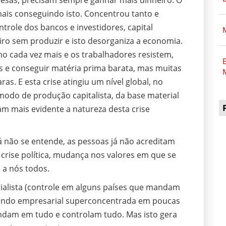
esas, precisam sempre ganhar mais dinheiro. O
 mais conseguindo isto. Concentrou tanto e
ntrole dos bancos e investidores, capital
iro sem produzir e isto desorganiza a economia.
ho cada vez mais e os trabalhadores resistem,
E
s e conseguir matéria prima barata, mas muitas
as. E esta crise atingiu um nível global, no
odo de produção capitalista, da base material
nam mais evidente a natureza desta crise
já não se entende, as pessoas já não acreditam
a crise política, mudança nos valores em que se
 a nós todos.
erialista (controle em alguns países que mandam
omando empresarial superconcentrada em poucas
dam em tudo e controlam tudo. Mas isto gera