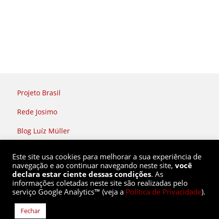
Projeto Brasil
Rede Josimo
Blog Luíz Müller
Rádio Brasil Atual
Este site usa cookies para melhorar a sua experiência de
navegação e ao continuar navegando neste site,
você
declara estar ciente dessas condições
. As
informações coletadas neste site são realizadas pelo
serviço Google Analytics™ (veja a
Política de Privacidade
).
Rede Soberania |
(51) 9 8436 2808
redesoberania@gmail.com
Fechar