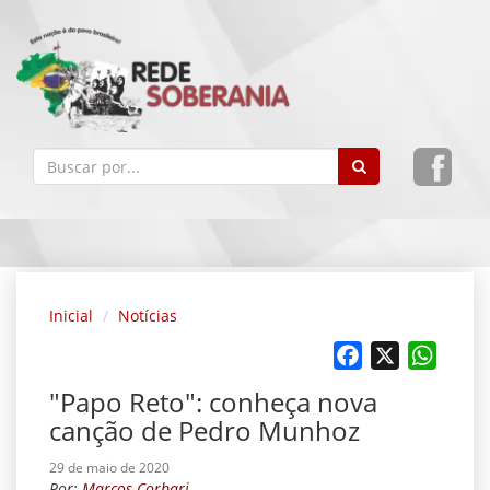
Inicial
Notícias
Facebook
X
Whats
"Papo Reto": conheça nova
canção de Pedro Munhoz
29 de maio de 2020
Por:
Marcos Corbari