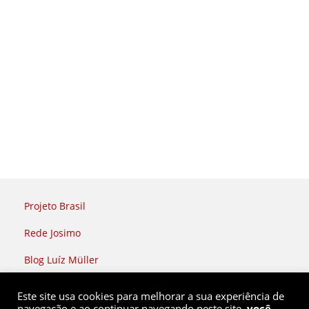
Projeto Brasil
Rede Josimo
Blog Luíz Müller
Rádio Brasil Atual
Este site usa cookies para melhorar a sua experiência de
navegação e ao continuar navegando neste site,
você