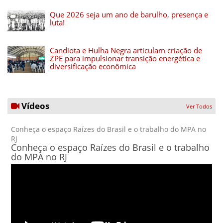
Que 2026 seja um ano de barulho, presença e
luta!
Candiota e Hulha Negra articulam criação de
ZPE para impulsionar transição energética e
diversificação econômica
Vídeos
Ver Todos
Conheça o espaço Raízes do Brasil e o trabalho do MPA no
RJ
Conheça o espaço Raízes do Brasil e o trabalho
do MPA no RJ