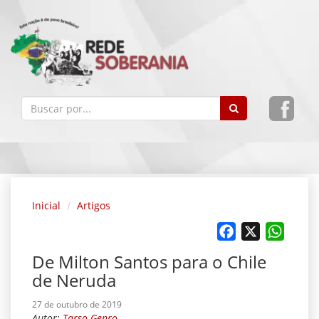
Inicial
Artigos
Facebook
X
Whats
De Milton Santos para o Chile
de Neruda
27 de outubro de 2019
Autor:
Tarso Genro