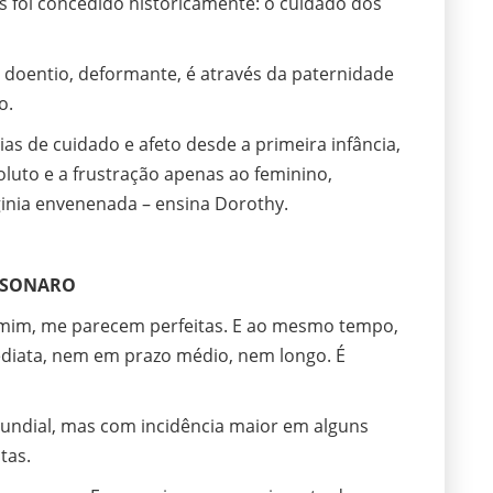
 foi concedido historicamente: o cuidado dos
l doentio, deformante, é através da paternidade
o.
as de cuidado e afeto desde a primeira infância,
oluto e a frustração apenas ao feminino,
ginia envenenada – ensina Dorothy.
OLSONARO
 mim, me parecem perfeitas. E ao mesmo tempo,
ediata, nem em prazo médio, nem longo. É
mundial, mas com incidência maior em alguns
tas.