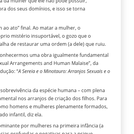
a da mulher que ele não pode possuir,
ra dos seus domínios, e isso se torna
 ao ato” final. Ao matar a mulher, o
prio mistério insuportável, o gozo que o
alha de restaurar uma ordem (a dele) que ruiu.
 conhecermos uma obra igualmente fundamental
exual Arrangements and Human Malaise”, da
dução: “
A Sereia e o Minotauro: Arranjos Sexuais e o
a sobrevivência da espécie humana – com plena
ental nos arranjos de criação dos filhos. Para
como homens e mulheres plenamente formados,
 infantil, diz ela.
ominante por mulheres na primeira infância (a
ias profundas e negativas para a psique