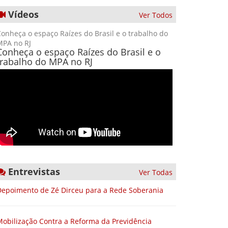
Vídeos
Ver Todos
onheça o espaço Raízes do Brasil e o trabalho do
MPA no RJ
Conheça o espaço Raízes do Brasil e o
trabalho do MPA no RJ
Entrevistas
Ver Todas
Depoimento de Zé Dirceu para a Rede Soberania
Mobilização Contra a Reforma da Previdência