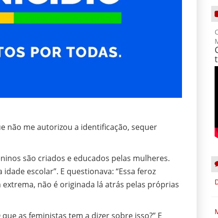
C
 não me autorizou a identificação, sequer
eninos são criados e educados pelas mulheres.
 idade escolar”. E questionava: “Essa feroz
 extrema, não é originada lá atrás pelas próprias
que as feministas tem a dizer sobre isso?” E