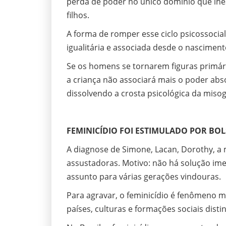
perda de poder no único domínio que lhes
filhos.
A forma de romper esse ciclo psicossocia
igualitária e associada desde o nasciment
Se os homens se tornarem figuras primári
a criança não associará mais o poder abs
dissolvendo a crosta psicológica da miso
FEMINICÍDIO FOI ESTIMULADO POR B
A diagnose de Simone, Lacan, Dorothy, a
assustadoras. Motivo: não há solução im
assunto para várias gerações vindouras.
Para agravar, o feminicídio é fenômeno 
países, culturas e formações sociais distin