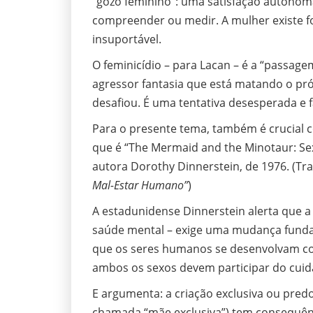
“gozo feminino”: uma satisfação autônom
compreender ou medir. A mulher existe fo
insuportável.
O feminicídio – para Lacan – é a “passagem
agressor fantasia que está matando o pró
desafiou. É uma tentativa desesperada e f
Para o presente tema, também é crucial
que é “The Mermaid and the Minotaur: S
autora Dorothy Dinnerstein, de 1976. (Tra
Mal-Estar Humano”
)
A estadunidense Dinnerstein alerta que 
saúde mental – exige uma mudança fundam
que os seres humanos se desenvolvam 
ambos os sexos devem participar do cuidado
E argumenta: a criação exclusiva ou pred
chamada “mãe exclusiva”) tem consequênc