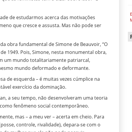
E
idade de estudarmos acerca das motivações
ômeno que cresce e assusta. Mas não pode ser
 da obra fundamental de Simone de Beauvoir, “O
de 1949. Pois, Simone, nesta monumental obra,
em um mundo totalitariamente patriarcal,
e mesmo mundo deformado e deformante.
esa de esquerda – é muitas vezes cúmplice na
tável exercício da dominação.
acan, a seu tempo, não desenvolveram uma teoria
dio como fenômeno social contemporâneo.
ente, mas – a meu ver – acerta em cheio. Para
a (posse, controle, rivalidade), depara-se com o