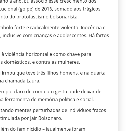
ano a ano. Eu associo esse crescimento dos
tucional (golpe) de 2016, somado aos trágicos
nto do protofascismo bolsonarista.
bolo forte e radicalmente violento. Inocência e
, inclusive com crianças e adolescentes. Há fartos
 violência horizontal e como chave para
os domésticos, e contra as mulheres.
irmou que teve três filhos homens, e na quarta
ina chamada Laura.
emplo claro de como um gesto pode deixar de
 ferramenta de memória política e social.
ntando mentes perturbadas de indivíduos fracos
estimulada por Jair Bolsonaro.
além do feminicídio – igualmente foram