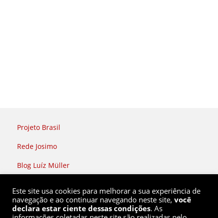
Projeto Brasil
Rede Josimo
Blog Luíz Müller
Rádio Brasil Atual
Este site usa cookies para melhorar a sua experiência de
navegação e ao continuar navegando neste site,
você
declara estar ciente dessas condições
. As
informações coletadas neste site são realizadas pelo