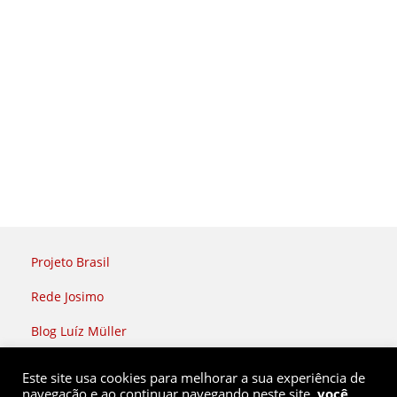
Projeto Brasil
Rede Josimo
Blog Luíz Müller
Rádio Brasil Atual
Este site usa cookies para melhorar a sua experiência de
navegação e ao continuar navegando neste site,
você