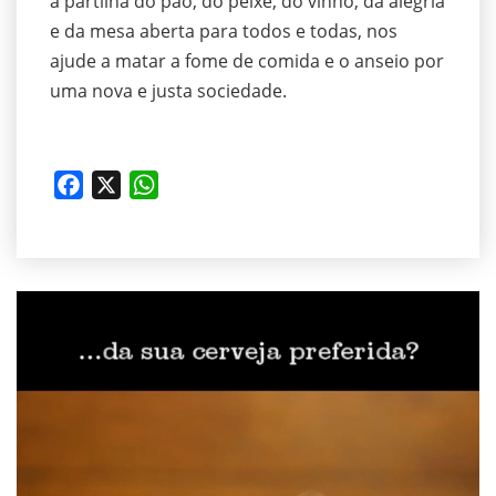
a partilha do pão, do peixe, do vinho, da alegria
e da mesa aberta para todos e todas, nos
ajude a matar a fome de comida e o anseio por
uma nova e justa sociedade.
Facebook
Twitter
Facebook
X
WhatsApp