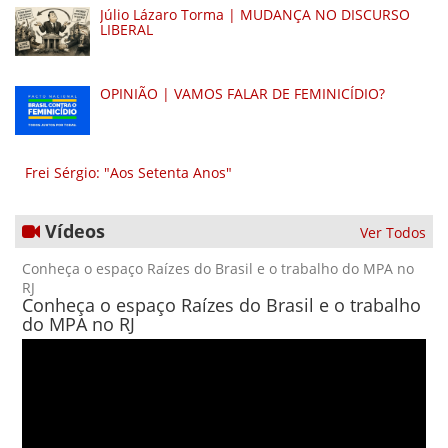
Júlio Lázaro Torma | MUDANÇA NO DISCURSO
LIBERAL
OPINIÃO | VAMOS FALAR DE FEMINICÍDIO?
Frei Sérgio: "Aos Setenta Anos"
Vídeos
Ver Todos
Conheça o espaço Raízes do Brasil e o trabalho do MPA no
RJ
Conheça o espaço Raízes do Brasil e o trabalho
do MPA no RJ