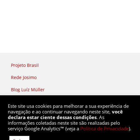
Projeto Brasil
Rede Josimo
Blog Luíz Müller
Rádio Brasil Atual
Este site usa cookies para melhorar a sua experiência de
navegação e ao continuar navegando neste site,
você
declara estar ciente dessas condições
. As
informações coletadas neste site são realizadas pelo
serviço Google Analytics™ (veja a
Política de Privacidade
).
Rede Soberania |
(51) 9 8436 2808
redesoberania@gmail.com