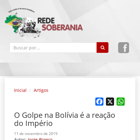
Inicial
Artigos
Facebook
X
Whats
O Golpe na Bolívia é a reação
do Império
11 de novembro de 2019
Autor:
Jorge Branco