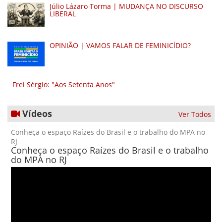
Júlio Lázaro Torma | MUDANÇA NO DISCURSO
LIBERAL
OPINIÃO | VAMOS FALAR DE FEMINICÍDIO?
Frei Sérgio: "Aos Setenta Anos"
Vídeos
Ver Todos
Conheça o espaço Raízes do Brasil e o trabalho do MPA no
RJ
Conheça o espaço Raízes do Brasil e o trabalho
do MPA no RJ